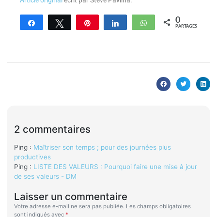
Article original
écrit par Steve Pavlina.
0
Partagez
Tweetez
Enregistrer
Partagez
WhatsApp
PARTAGES
2 commentaires
Ping :
Maîtriser son temps ; pour des journées plus
productives
Ping :
LISTE DES VALEURS : Pourquoi faire une mise à jour
de ses valeurs - DM
Laisser un commentaire
Votre adresse e-mail ne sera pas publiée.
Les champs obligatoires
sont indiqués avec
*