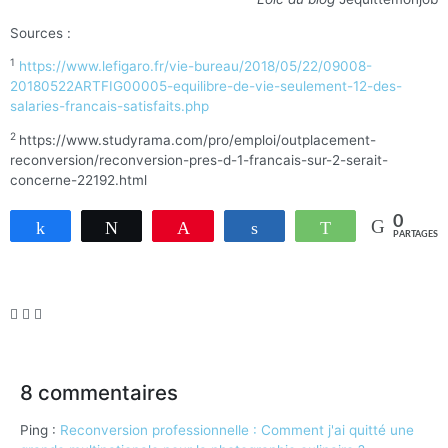
Sources :
1
https://www.lefigaro.fr/vie-bureau/2018/05/22/09008-
20180522ARTFIG00005-equilibre-de-vie-seulement-12-des-
salaries-francais-satisfaits.php
2
https://www.studyrama.com/pro/emploi/outplacement-
reconversion/reconversion-pres-d-1-francais-sur-2-serait-
concerne-22192.html
0
Partagez
Tweetez
Enregistrer
Partagez
WhatsApp
PARTAGES
8 commentaires
Ping :
Reconversion professionnelle : Comment j'ai quitté une