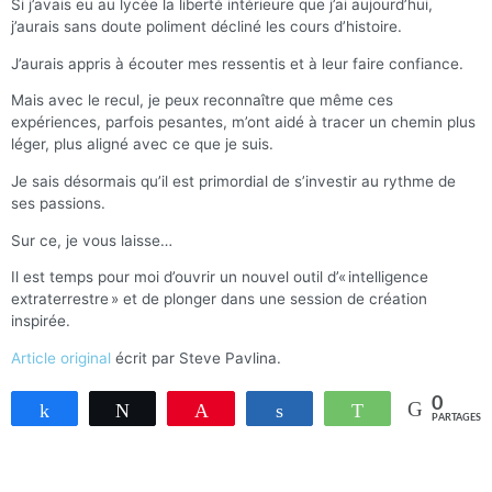
Si j’avais eu au lycée la liberté intérieure que j’ai aujourd’hui,
j’aurais sans doute poliment décliné les cours d’histoire.
J’aurais appris à écouter mes ressentis et à leur faire confiance.
Mais avec le recul, je peux reconnaître que même ces
expériences, parfois pesantes, m’ont aidé à tracer un chemin plus
léger, plus aligné avec ce que je suis.
Je sais désormais qu’il est primordial de s’investir au rythme de
ses passions.
Sur ce, je vous laisse…
Il est temps pour moi d’ouvrir un nouvel outil d’« intelligence
extraterrestre » et de plonger dans une session de création
inspirée.
Article original
écrit par Steve Pavlina.
0
Partagez
Tweetez
Enregistrer
Partagez
WhatsApp
PARTAGES