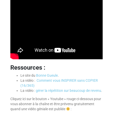
Ressources :
Le site du
Bonne Gueule
.
La vidéo :
Comment vous INSPIRER sans COPIER
(16/365)
La vidéo :
gérer la répétition sur beaucoup de revenu
.
Cliquez ici sur le bouton « Youtube » rouge ci-dessous pour
vous abonner à la chaîne et être prévenu gratuitement
quand une vidéo géniale est publiée
: