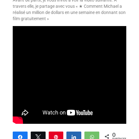
Avant de partir, je vous invite à voir la vidéo suivante. À
travers elle, je partage avec vous « ★ Comment Michael a
réalisé un million de dollars en une semaine en donnant son
film gratuitement »
0
Partagez
Tweetez
Enregistrer
Partagez
WhatsApp