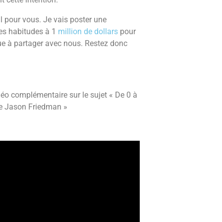
al pour vous. Je vais poster une
les habitudes à 1
million de dollars
pour
que à partager avec nous. Restez donc
éo complémentaire sur le sujet « De 0 à
 de Jason Friedman »