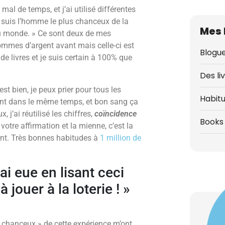
al de temps, et j’ai utilisé différentes
suis l’homme le plus chanceux de la
Mes 
 du monde. » Ce sont deux de mes
sommes d’argent avant mais celle-ci est
Blogue
de livres et je suis certain à 100% que
Des li
est bien, je peux prier pour tous les
Habit
ent dans le même temps, et bon sang ça
x, j’ai réutilisé les chiffres,
coïncidence
Books 
votre affirmation et la mienne, c’est la
ent. Très bonnes habitudes à
1 million de
ai eue en lisant ceci
jouer à la loterie ! »
 chanceux » de cette expérience m’ont