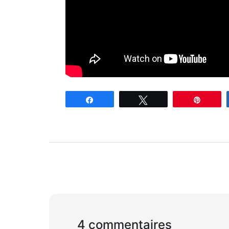
Partagez
Tweetez
Enregi
4 commentaires