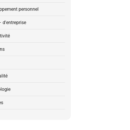
ppement personnel
– d'entreprise
ivité
ons
alité
logie
es