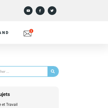
AND
ujets
e et Travail