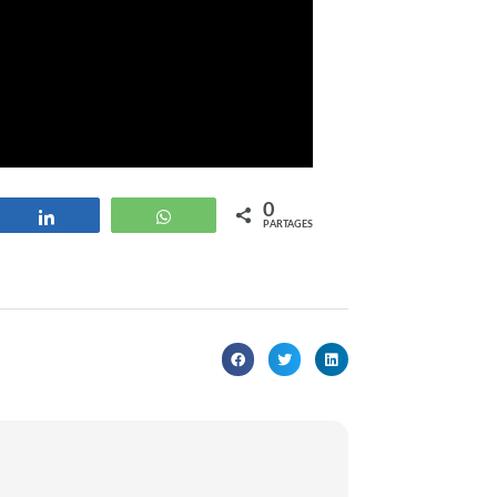
0
strer
Partagez
WhatsApp
PARTAGES