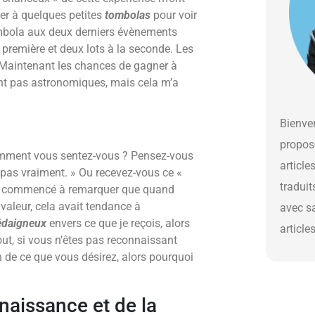
per à quelques petites
tombolas
pour voir
 tombola aux deux derniers évènements
la première et deux lots à la seconde. Les
s. Maintenant les chances de gagner à
nt pas astronomiques, mais cela m’a
Bienven
propos
omment vous sentez-vous ? Pensez-vous
article
 pas vraiment. » Ou recevez-vous ce «
traduit
’ai commencé à remarquer que quand
a valeur, cela avait tendance à
avec s
édaigneux
envers ce que je reçois, alors
article
ut, si vous n’êtes pas reconnaissant
n de ce que vous désirez, alors pourquoi
naissance et de la