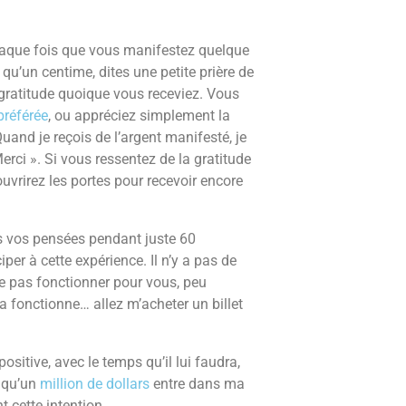
aque fois que vous manifestez quelque
qu’un centime, dites une petite prière de
 gratitude quoique vous receviez. Vous
préférée
, ou appréciez simplement la
and je reçois de l’argent manifesté, je
 Merci ». Si vous ressentez de la gratitude
uvrirez les portes pour recevoir encore
ans vos pensées pendant juste 60
per à cette expérience. Il n’y a pas de
ble pas fonctionner pour vous, peu
ça fonctionne… allez m’acheter un billet
ositive, avec le temps qu’il lui faudra,
n qu’un
million de dollars
entre dans ma
t cette intention.