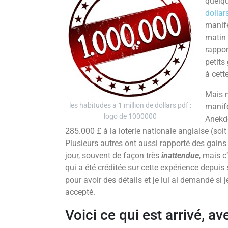
quelq
dollar
manife
matin 
rappor
petits
à cett
Mais n
les habitudes a 1 million de dollars pdf :
manife
logo de 1000000
Anekde
285.000 £ à la loterie nationale anglaise (soi
Plusieurs autres ont aussi rapporté des gains 
jour, souvent de façon très
inattendue
, mais c
qui a été créditée sur cette expérience depui
pour avoir des détails et je lui ai demandé si j
accepté.
Voici ce qui est arrivé, a