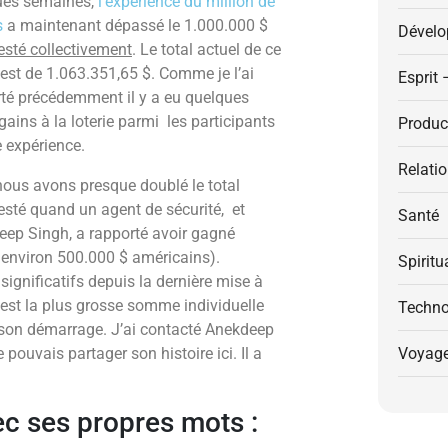
ues semaines,
l’expérience du million de
s
a maintenant dépassé le 1.000.000 $
Dévelo
sté collectivement
. Le total actuel de ce
est de 1.063.351,65 $. Comme je l’ai
Esprit 
té précédemment il y a eu quelques
 gains à la loterie parmi les participants
Product
e expérience.
Relati
ous avons presque doublé le total
sté quand un agent de sécurité, et
Santé
ep Singh, a rapporté avoir gagné
t environ 500.000 $ américains).
Spiritu
significatifs depuis la dernière mise à
’est la plus grosse somme individuelle
Techno
s son démarrage. J’ai contacté Anekdeep
e pouvais partager son histoire ici. Il a
Voyag
vec ses propres mots :