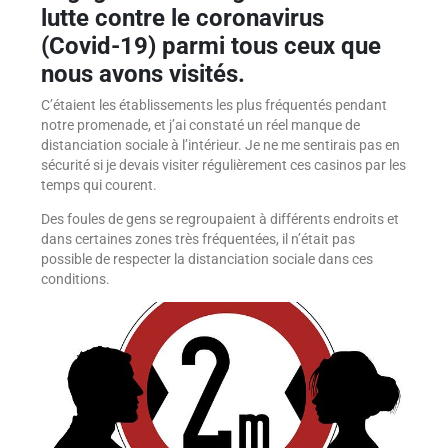
lutte contre le coronavirus
(Covid-19) parmi tous ceux que
nous avons visités.
C’étaient les établissements les plus fréquentés pendant
notre promenade, et j’ai constaté un réel manque de
distanciation sociale à l’intérieur. Je ne me sentirais pas en
sécurité si je devais visiter régulièrement ces casinos par les
temps qui courent.
Des foules de gens se regroupaient à différents endroits et
dans certaines zones très fréquentées, il n’était pas
possible de respecter la distanciation sociale dans ces
conditions.