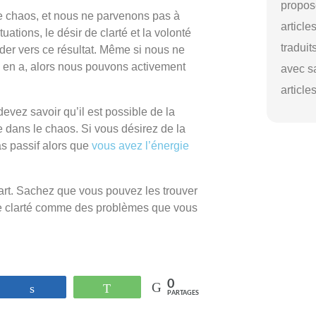
propos
le chaos, et nous ne parvenons pas à
article
ations, le désir de clarté et la volonté
traduit
der vers ce résultat. Même si nous ne
y en a, alors nous pouvons activement
avec s
article
devez savoir qu’il est possible de la
e dans le chaos. Si vous désirez de la
as passif alors que
vous avez l’énergie
art. Sachez que vous pouvez les trouver
de clarté comme des problèmes que vous
0
strer
Partagez
WhatsApp
PARTAGES