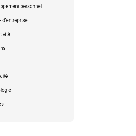
ppement personnel
– d'entreprise
ivité
ons
alité
logie
es