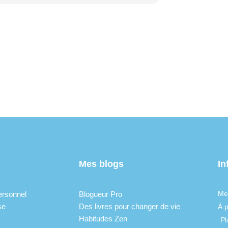
Mes blogs
In
Me
ersonnel
Blogueur Pro
se
Des livres pour changer de vie
À 
Habitudes Zen
Pl