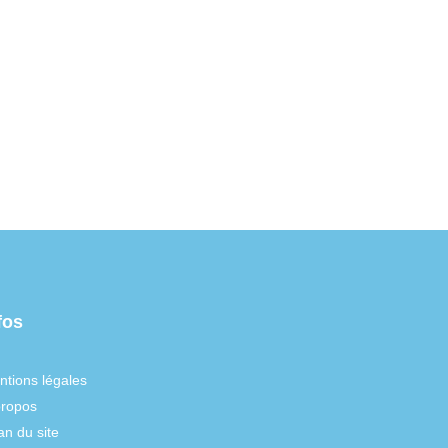
fos
ntions légales
propos
an du site