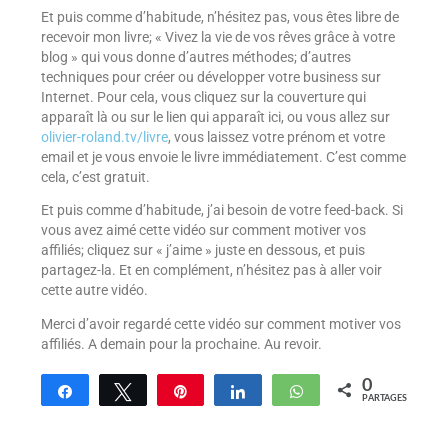
Et puis comme d’habitude, n’hésitez pas, vous êtes libre de
recevoir mon livre; « Vivez la vie de vos rêves grâce à votre
blog » qui vous donne d’autres méthodes; d’autres
techniques pour créer ou développer votre business sur
Internet. Pour cela, vous cliquez sur la couverture qui
apparaît là ou sur le lien qui apparaît ici, ou vous allez sur
olivier-roland.tv/livre
, vous laissez votre prénom et votre
email et je vous envoie le livre immédiatement. C’est comme
cela, c’est gratuit.
Et puis comme d’habitude, j’ai besoin de votre feed-back. Si
vous avez aimé cette vidéo sur comment motiver vos
affiliés; cliquez sur « j’aime » juste en dessous, et puis
partagez-la. Et en complément, n’hésitez pas à aller voir
cette autre vidéo.
Merci d’avoir regardé cette vidéo sur comment motiver vos
affiliés. A demain pour la prochaine. Au revoir.
0
Partagez
Tweetez
Enregistrer
Partagez
WhatsApp
PARTAGES