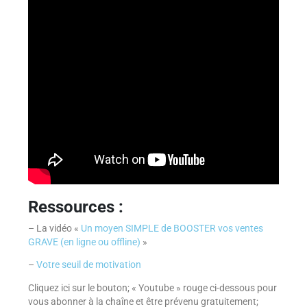
Ressources :
– La vidéo «
Un moyen SIMPLE de BOOSTER vos ventes
GRAVE (en ligne ou offline)
»
–
Votre seuil de motivation
Cliquez ici sur le bouton; « Youtube » rouge ci-dessous pour
vous abonner à la chaîne et être prévenu gratuitement;