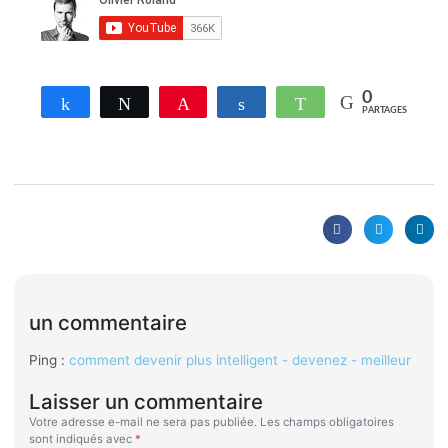
0
Partagez
Tweetez
Enregistrer
Partagez
WhatsApp
PARTAGES
un commentaire
Ping :
comment devenir plus intelligent - devenez - meilleur
Laisser un commentaire
Votre adresse e-mail ne sera pas publiée.
Les champs obligatoires
sont indiqués avec
*