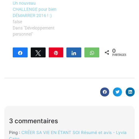
Un nouveau
CHALLENGE pour bien
DÉMARRER 2016 ! :)
false
Dans "Développement
personnel"
0
Partagez
Tweetez
Enregistrer
Partagez
WhatsApp
PARTAGES
3 commentaires
Ping :
CRÉER SA VIE EN ÉTANT SOI Résumé et avis - Lyvia
Cairo