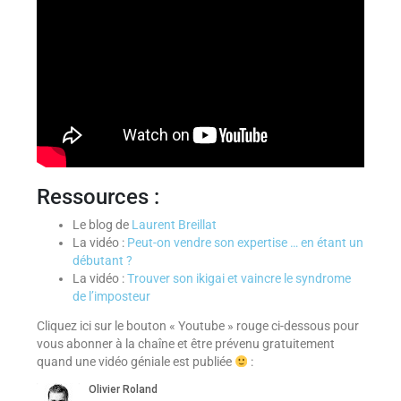
Ressources :
Le blog de
Laurent Breillat
La vidéo :
Peut-on vendre son expertise … en étant un
débutant ?
La vidéo :
Trouver son ikigai et vaincre le syndrome
de l’imposteur
Cliquez ici sur le bouton « Youtube » rouge ci-dessous pour
vous abonner à la chaîne et être prévenu gratuitement
quand une vidéo géniale est publiée
: