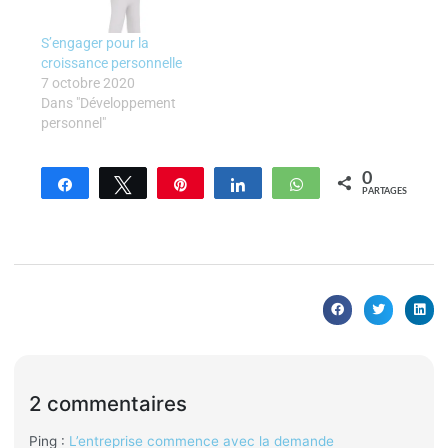
S’engager pour la
croissance personnelle
7 octobre 2020
Dans "Développement
personnel"
0
Partagez
Tweetez
Enregistrer
Partagez
WhatsApp
PARTAGES
2 commentaires
Ping :
L’entreprise commence avec la demande