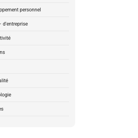
ppement personnel
– d'entreprise
ivité
ons
alité
logie
es