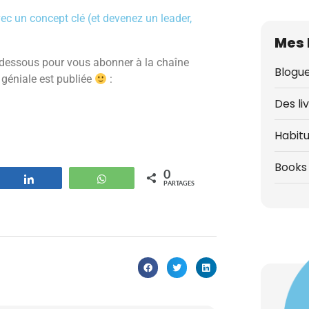
c un concept clé (et devenez un leader,
Mes 
i-dessous pour vous abonner à la chaîne
Blogue
 géniale est publiée
:
Des li
Habit
Books 
0
strer
Partagez
WhatsApp
PARTAGES