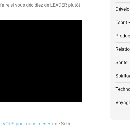
 faire si vous décidiez de LEADER plutôt
Dévelo
Esprit 
Product
Relati
Santé
Spiritu
Techno
Voyag
de VOUS pour nous mener
» de Seth