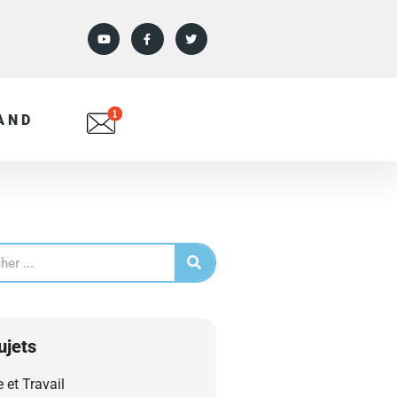
AND
ujets
e et Travail