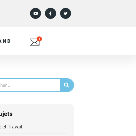
AND
ujets
e et Travail