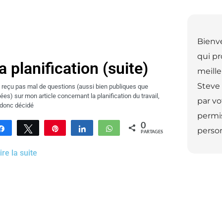
Bienv
qui p
a planification (suite)
meille
Steve 
i reçu pas mal de questions (aussi bien publiques que
vées) sur mon article concernant la planification du travail,
par vo
i donc décidé
permis
0
Partagez
Tweetez
Enregistrer
Partagez
WhatsApp
person
PARTAGES
 lire la suite