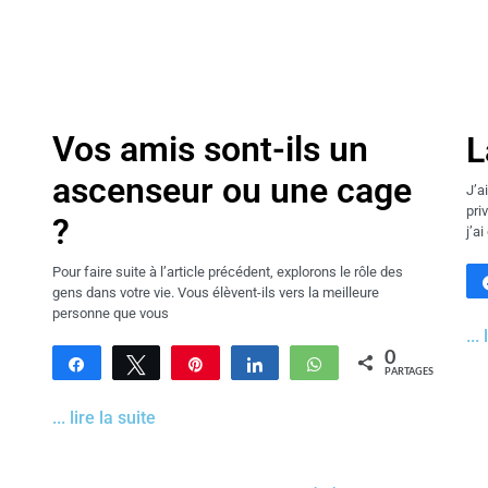
Vos amis sont-ils un
L
ascenseur ou une cage
J’a
pri
?
j’a
Pour faire suite à l’article précédent, explorons le rôle des
gens dans votre vie. Vous élèvent-ils vers la meilleure
personne que vous
...
0
Partagez
Tweetez
Enregistrer
Partagez
WhatsApp
PARTAGES
... lire la suite