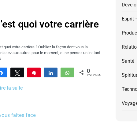
Dévelo
Esprit 
’est quoi votre carrière
Product
Relati
st quoi votre carrière ? Oubliez la façon dont vous la
inissez aux autres pour le moment, et ne pensez un instant
à
Santé
0
Partagez
Tweetez
Enregistrer
Partagez
WhatsApp
Spiritu
PARTAGES
 lire la suite
Techno
Voyag