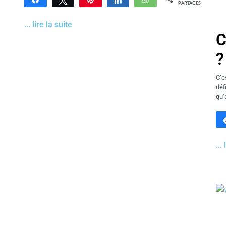
PARTAGES
... lire la suite
C
?
C’e
déf
qu’
...