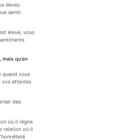
ous devez
us sentir
est élevé, vous
 sentiments
, mais qu’en
té quand vous
r vos attentes
verser des
on où il règne
relation où il
d’honnêteté