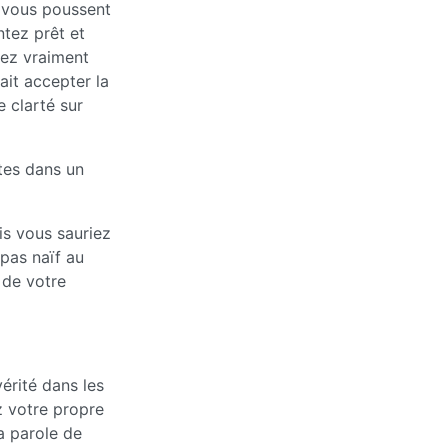
 vous poussent
ntez prêt et
lez vraiment
ait accepter la
e clarté sur
tes dans un
is vous sauriez
 pas naïf au
 de votre
érité dans les
 votre propre
a parole de