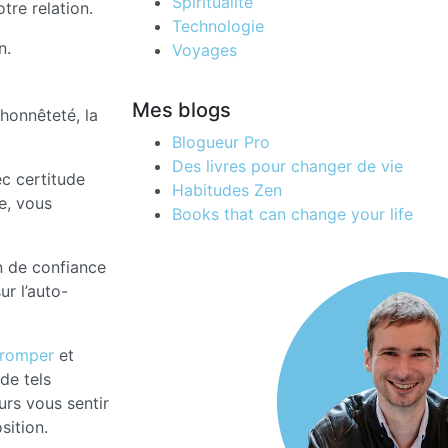
Spiritualité
tre relation.
Technologie
n.
Voyages
Mes blogs
honnêteté, la
Blogueur Pro
Des livres pour changer de vie
ec certitude
Habitudes Zen
e, vous
Books that can change your life
on de confiance
ur l’auto-
tromper
et
de tels
urs vous sentir
sition.