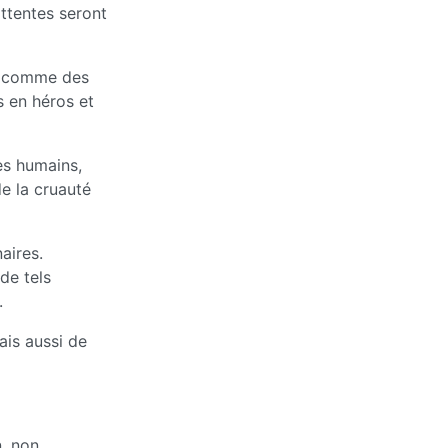
attentes seront
t comme des
s en héros et
es humains,
de la cruauté
aires.
de tels
.
ais aussi de
, non