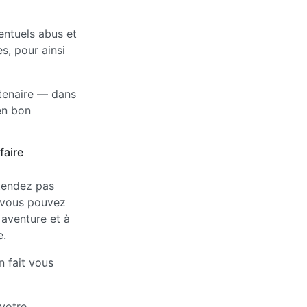
entuels abus et
s, pour ainsi
rtenaire — dans
en bon
faire
étendez pas
, vous pouvez
 aventure et à
e.
n fait vous
 votre