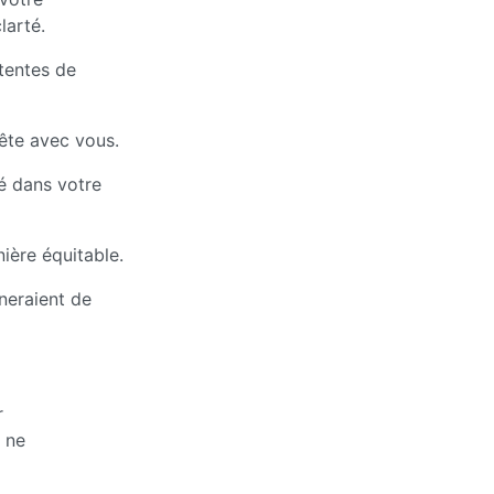
larté.
ttentes de
nête avec vous.
é dans votre
ière équitable.
neraient de
r
 ne