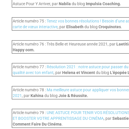
Astuce Pour Y Arriver, par
Nabila
du blog
Impulsia Coaching.
Article numéro 75 :
Tenez vos bonnes résolutions ! Besoin d’une a
carte de vœux interactive
, par
Elisabeth
du blog
Croquinotes
.
Article numéro 76 : Très Belle et Heureuse année 2021, par
Laetiti
Happy oom.
Article numéro 77 :
Résolution 2021 : notre astuce pour passer d
qualité avec ton enfant
, par
Helena et Vincent
du blog
L’épopée 
Article numéro 78 :
Ma meilleure astuce pour appliquer vos bonnes
2021
, par
Kahina
du blog
Joie & Réussite.
Article numéro 79 :
UNE ASTUCE POUR TENIR VOS RÉSOLUTION
ET BOOSTER VOTRE APPRENTISSAGE DU CINÉMA
, par
Sebastie
Comment Faire Du Cinéma
.