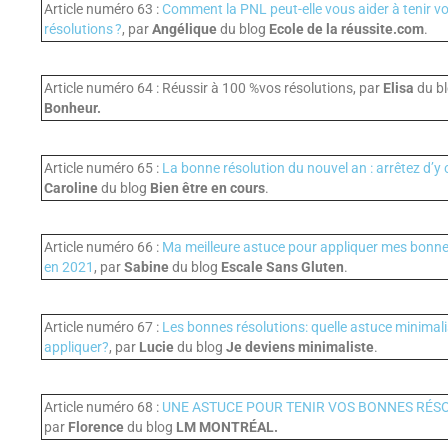
Article numéro 63 :
Comment la PNL peut-elle vous aider à tenir v
résolutions ?
, par
Angélique
du blog
Ecole de la réussite.com
.
Article numéro 64 : Réussir à 100 %vos résolutions, par
Elisa
du b
Bonheur.
Article numéro 65 :
La bonne résolution du nouvel an : arrêtez d’y c
Caroline
du blog
Bien être en cours
.
Article numéro 66 :
Ma meilleure astuce pour appliquer mes bonne
en 2021
, par
Sabine
du blog
Escale Sans Gluten
.
Article numéro 67 :
Les bonnes résolutions: quelle astuce minimali
appliquer?
, par
Lucie
du blog
Je deviens minimaliste
.
Article numéro 68 :
UNE ASTUCE POUR TENIR VOS BONNES RÉSO
par
Florence
du blog
LM MONTRÉAL.