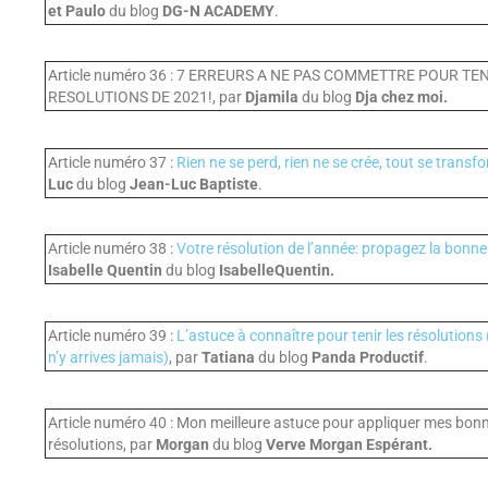
et Paulo
du blog
DG-N ACADEMY
.
Article numéro 36 : 7 ERREURS A NE PAS COMMETTRE POUR TE
RESOLUTIONS DE 2021!, par
Djamila
du blog
Dja chez moi.
Article numéro 37 :
Rien ne se perd, rien ne se crée, tout se transf
Luc
du blog
Jean-Luc Baptiste
.
Article numéro 38 :
Votre résolution de l’année: propagez la bonne
Isabelle Quentin
du blog
IsabelleQuentin.
Article numéro 39 :
L’astuce à connaître pour tenir les résolutions 
n’y arrives jamais)
, par
Tatiana
du blog
Panda Productif
.
Article numéro 40 : Mon meilleure astuce pour appliquer mes bon
résolutions, par
Morgan
du blog
Verve Morgan Espérant.