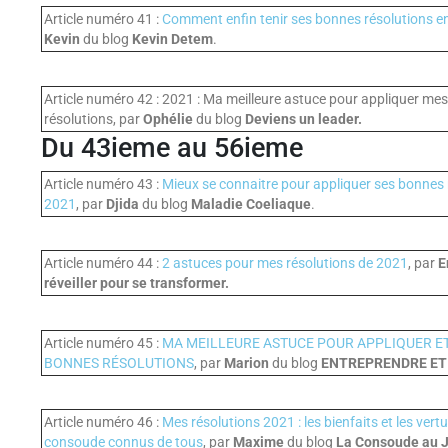
Article numéro 41 :
Comment enfin tenir ses bonnes résolutions e
Kevin
du blog
Kevin Detem
.
Article numéro 42 : 2021 : Ma meilleure astuce pour appliquer me
résolutions, par
Ophélie
du blog
Deviens un leader.
Du 43ieme au 56ieme
Article numéro 43 :
Mieux se connaitre pour appliquer ses bonnes 
2021
, par
Djida
du blog
Maladie Coeliaque
.
Article numéro 44 :
2 astuces pour mes résolutions de 2021
, par
E
réveiller pour se transformer.
Article numéro 45 :
MA MEILLEURE ASTUCE POUR APPLIQUER ET
BONNES RÉSOLUTIONS
, par
Marion
du blog
ENTREPRENDRE ET
Article numéro 46 :
Mes résolutions 2021 : les bienfaits et les vertu
consoude connus de tous
, par
Maxime
du blog
La Consoude au J