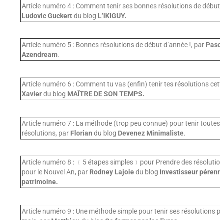
Article numéro 4 : Comment tenir ses bonnes résolutions de début
Ludovic Guckert
du blog
L’IKIGUY.
Article numéro 5 : Bonnes résolutions de début d’année !, par
Pasc
Azendream
.
Article numéro 6 : Comment tu vas (enfin) tenir tes résolutions ce
Xavier
du blog
MAÎTRE DE SON TEMPS.
Article numéro 7 : La méthode (trop peu connue) pour tenir toute
résolutions, par
Florian
du blog
Devenez Minimaliste
.
Article numéro 8 : ﹛5 étapes simples﹜pour Prendre des résolut
pour le Nouvel An, par
Rodney Lajoie
du blog
Investisseur pérenn
patrimoine.
Article numéro 9 : Une méthode simple pour tenir ses résolutions