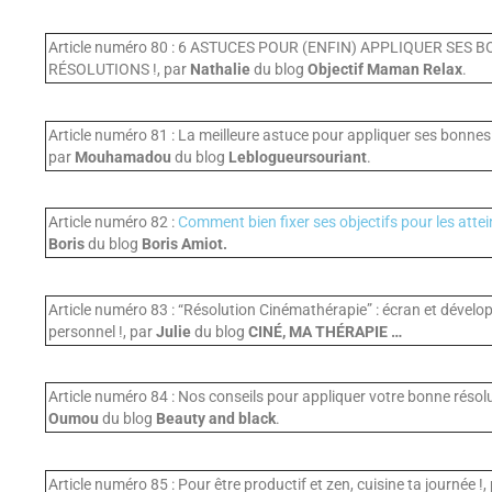
Article numéro 80 : 6 ASTUCES POUR (ENFIN) APPLIQUER SES 
RÉSOLUTIONS !, par
Nathalie
du blog
Objectif Maman Relax
.
Article numéro 81 : La meilleure astuce pour appliquer ses bonnes
par
Mouhamadou
du blog
Leblogueursouriant
.
Article numéro 82 :
Comment bien fixer ses objectifs pour les attei
Boris
du blog
Boris Amiot.
Article numéro 83 : “Résolution Cinémathérapie” : écran et dével
personnel !, par
Julie
du blog
CINÉ, MA THÉRAPIE …
Article numéro 84 : Nos conseils pour appliquer votre bonne résolu
Oumou
du blog
Beauty and black
.
Article numéro 85 : Pour être productif et zen, cuisine ta journée !,