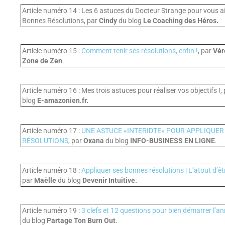
Article numéro 14 : Les 6 astuces du Docteur Strange pour vous ai
Bonnes Résolutions, par
Cindy
du blog
Le Coaching des Héros.
Article numéro 15 :
Comment tenir ses résolutions, enfin !
, par
Vér
Zone de Zen
.
Article numéro 16 : Mes trois astuces pour réaliser vos objectifs !,
blog
E-amazonien.fr.
Article numéro 17 :
UNE ASTUCE «INTERIDTE» POUR APPLIQUE
RÉSOLUTIONS
, par
Oxana
du blog
INFO-BUSINESS EN LIGNE
.
Article numéro 18 :
Appliquer ses bonnes résolutions | L’atout d’
par
Maëlle
du blog
Devenir Intuitive.
Article numéro 19 :
3 clefs et 12 questions pour bien démarrer l’a
du blog
Partage Ton Burn Out
.