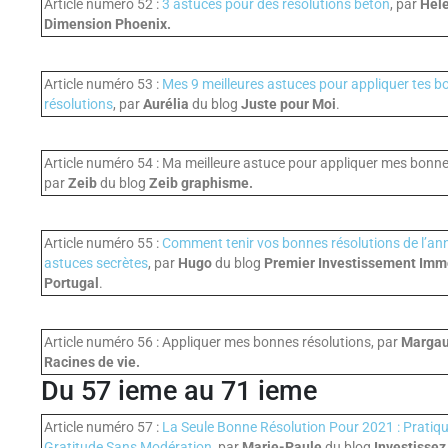
Article numéro 52 :
3 astuces pour des résolutions béton
, par
Hél
Dimension Phoenix.
Article numéro 53 :
Mes 9 meilleures astuces pour appliquer tes b
résolutions
, par
Aurélia
du blog
Juste pour Moi
.
Article numéro 54 : Ma meilleure astuce pour appliquer mes bonne
par
Zeib
du blog
Zeib graphisme.
Article numéro 55 :
Comment tenir vos bonnes résolutions de l’an
astuces secrètes
, par
Hugo
du blog
Premier Investissement Immo
Portugal
.
Article numéro 56 : Appliquer mes bonnes résolutions, par
Marga
Racines de vie.
Du 57 ieme au 71 ieme
Article numéro 57 :
La Seule Bonne Résolution Pour 2021 : Pratiq
Gratitude Sans Modération
, par
Marie-Paule
du blog
Investissez