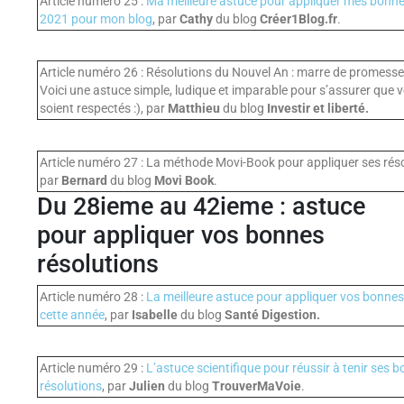
Article numéro 25 :
Ma meilleure astuce pour appliquer mes bonne
2021 pour mon blog
, par
Cathy
du blog
Créer1Blog.fr
.
Article numéro 26 : Résolutions du Nouvel An : marre de promess
Voici une astuce simple, ludique et imparable pour s’assurer que v
soient respectés :), par
Matthieu
du blog
Investir et liberté.
Article numéro 27 : La méthode Movi-Book pour appliquer ses rés
par
Bernard
du blog
Movi Book
.
Du 28ieme au 42ieme : astuce
pour appliquer vos bonnes
résolutions
Article numéro 28 :
La meilleure astuce pour appliquer vos bonnes
cette année
, par
Isabelle
du blog
Santé Digestion.
Article numéro 29 :
L’astuce scientifique pour réussir à tenir ses 
résolutions
, par
Julien
du blog
TrouverMaVoie
.