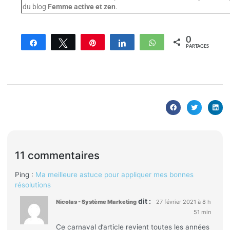
du blog
Femme active et zen
.
0
Partagez
Tweetez
Enregistrer
Partagez
WhatsApp
PARTAGES
11 commentaires
Ping :
Ma meilleure astuce pour appliquer mes bonnes
résolutions
dit :
Nicolas - Système Marketing
27 février 2021 à 8 h
51 min
Ce carnaval d’article revient toutes les années