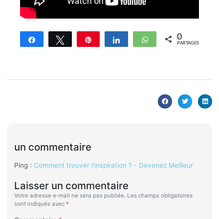
0
Partagez
Tweetez
Enregistrer
Partagez
WhatsApp
PARTAGES
un commentaire
Ping :
Comment trouver l'inspiration ? - Devenez Meilleur
Laisser un commentaire
Votre adresse e-mail ne sera pas publiée.
Les champs obligatoires
sont indiqués avec
*