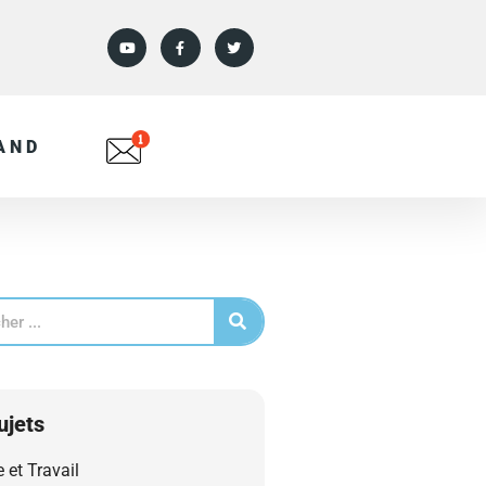
AND
ujets
e et Travail