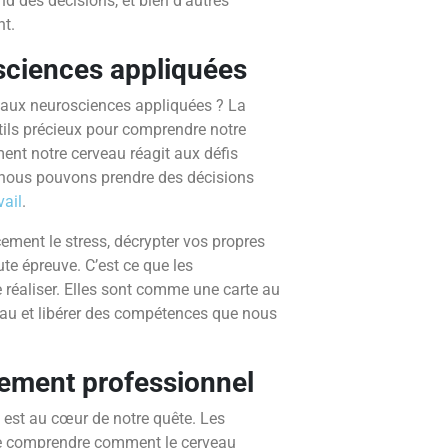
end des décisions, et bien d’autres
t.
sciences appliquées
 aux neurosciences appliquées ? La
utils précieux pour comprendre notre
t notre cerveau réagit aux défis
, nous pouvons prendre des décisions
vail
.
cement le stress, décrypter vos propres
ute épreuve. C’est ce que les
réaliser. Elles sont comme une carte au
veau et libérer des compétences que nous
sement professionnel
est au cœur de notre quête. Les
e comprendre comment le cerveau