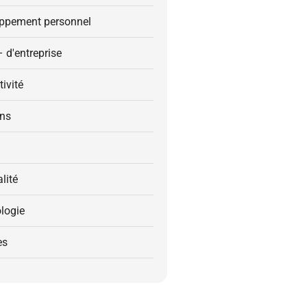
ppement personnel
– d'entreprise
ivité
ons
alité
logie
es