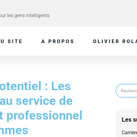
r les gens intelligents
U SITE
A PROPOS
OLIVIER ROL
otentiel : Les
au service de
t professionnel
Les s
emmes
Carrièr