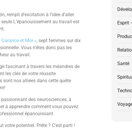
Dévelo
 rempli d’excitation à l’idée d’aller
s seule
L’épanouissement au travail est
Esprit 
nt.
Product
« Garance et Moi »
, sept femmes sur dix
ssionnelle. Vous n’êtes donc pas les
Relati
eur au travail.
Santé
age fascinant à travers les méandres de
t les clés de votre réussite
Spiritu
 sont nos alliées dans cette quête
ir!
Techno
e passionnant des neurosciences, à
Voyag
, et à apprendre comment vous pouvez
professionnel épanouissant.
votre potentiel. Prête ? C’est parti !