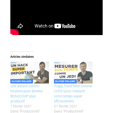
Articles similaires
Une astuce contre-
Toggl, l’outil bête comme
intuitive pour devenir
CHOU pour mesurer
BEAUCOUP plus
votre temps super
productif
efficacement
7 février 2021
21 février 2021
Dans "Productivité"
Dans "Productivité"