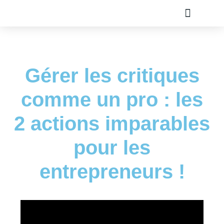
TOUS LES ARTICLE
PLAN DU SITE
A PROPOS
OLIVIER ROLAND
Gérer les critiques
comme un pro : les
2 actions imparables
pour les
entrepreneurs !