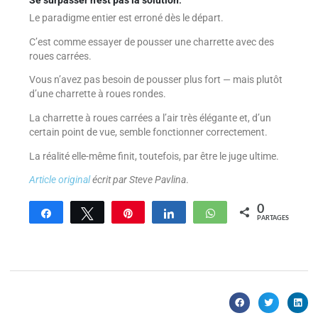
Se surpasser n’est pas la solution
.
Le paradigme entier est erroné dès le départ.
C’est comme essayer de pousser une charrette avec des
roues carrées.
Vous n’avez pas besoin de pousser plus fort — mais plutôt
d’une charrette à roues rondes.
La charrette à roues carrées a l’air très élégante et, d’un
certain point de vue, semble fonctionner correctement.
La réalité elle-même finit, toutefois, par être le juge ultime.
Article original
écrit par Steve Pavlina
.
0
Partagez
Tweetez
Enregistrer
Partagez
WhatsApp
PARTAGES