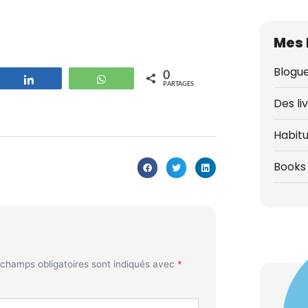
Mes 
Blogue
0
strer
Partagez
WhatsApp
PARTAGES
Des li
Habit
Books 
 champs obligatoires sont indiqués avec
*