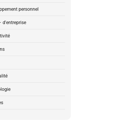
ppement personnel
– d'entreprise
ivité
ons
alité
logie
es