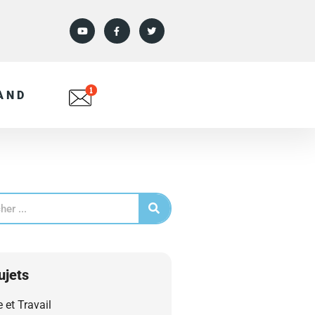
AND
ujets
e et Travail