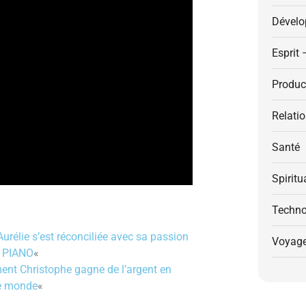
Dévelo
Esprit 
Product
Relati
Santé
Spiritu
Techno
élie s’est réconciliée avec sa passion
Voyag
e PIANO
«
t Christophe gagne de l’argent en
le monde
«