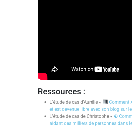
Ressources :
L’étude de cas d’Aurélie «
Comment Aur
et est devenue libre avec son blog sur l
L’étude de cas de Christophe «
☯ Commen
aidant des milliers de personnes dans 