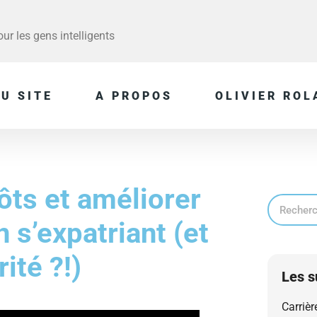
r les gens intelligents
U SITE
A PROPOS
OLIVIER ROL
ts et améliorer
n s’expatriant (et
rité ?!)
Les s
Carrièr