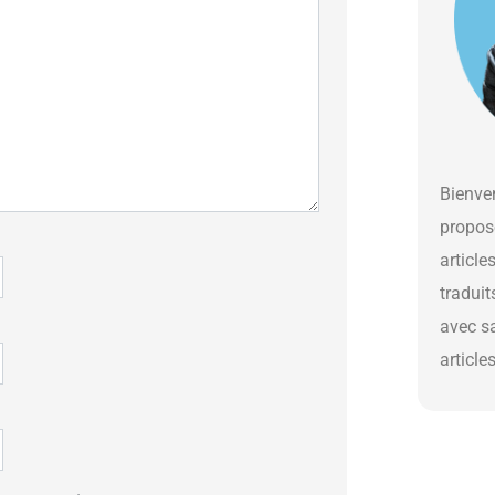
Bienven
propos
article
traduit
avec s
article