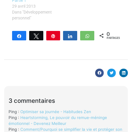
Partie 1
29 avril 2013
Dans "Développement
personnel"
0
Partagez
Tweetez
Enregistrer
Partagez
WhatsApp
PARTAGES
3 commentaires
Ping :
Optimiser sa journée - Habitudes Zen
Ping :
Heartstorming, Le pouvoir du remue-méninge
émotionnel - Devenez Meilleur
Ping :
Comment/Pourquoi se simplifier la vie et protéger son