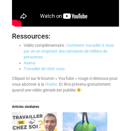
Ressources:
Vidéo complémentaire :
Comment travailler 6 mois
par an en inspirant des centaines de milliers de
personnes
Asana
Travailler de chez vous
Cliquez ici sur le bouton « YouTube » rouge ci-dessous pour
vous abonner à la
chaîne
. Et être prévenu gratuitement
quand une vidéo géniale est publiée
:
Articles similaires