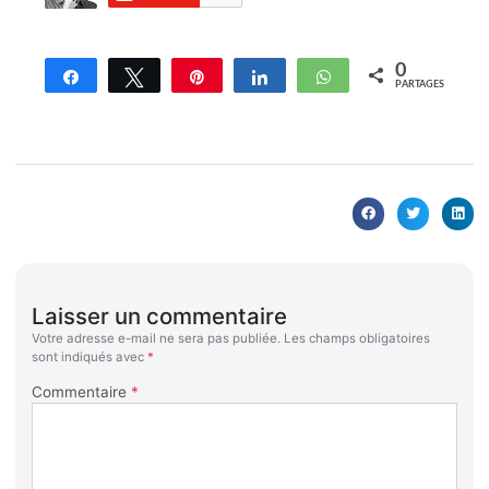
0
Partagez
Tweetez
Enregistrer
Partagez
WhatsApp
PARTAGES
Laisser un commentaire
Votre adresse e-mail ne sera pas publiée.
Les champs obligatoires
sont indiqués avec
*
Commentaire
*