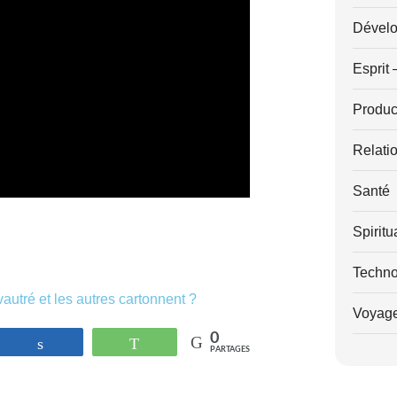
Dévelo
Esprit 
Product
Relati
Santé
Spiritu
Techno
autré et les autres cartonnent ?
Voyag
0
strer
Partagez
WhatsApp
PARTAGES