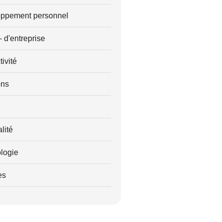
ppement personnel
– d'entreprise
ivité
ons
alité
logie
es