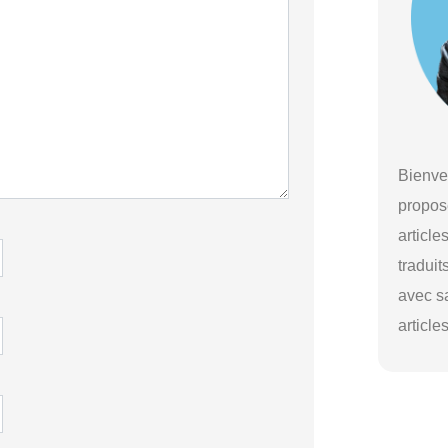
Bienve
propos
article
traduit
avec s
article