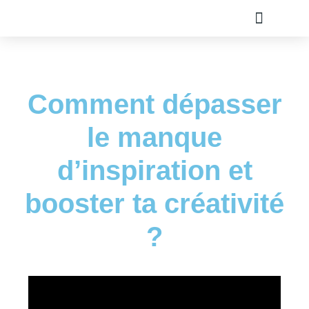
TOUS LES ARTICLE
PLAN DU SITE
A PROPOS
OLIVIER ROLAND
Comment dépasser
le manque
d’inspiration et
booster ta créativité
?