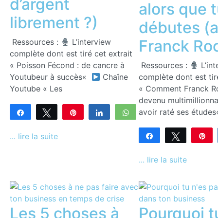
d’argent
alors que 
librement ?)
débutes (
Franck Ro
Ressources :
L’interview
complète dont est tiré cet extrait
« Poisson Fécond : de cancre à
Ressources :
L’int
Youtubeur à succès«
Chaîne
complète dont est tir
Youtube « Les
« Comment Franck R
devenu multimillionna
avoir raté ses étude
Partagez
Tweetez
Enregistrer
Partagez
WhatsApp
0
PARTAGES
... lire la suite
Partagez
Tweetez
En
0
PARTAGES
... lire la suite
Les 5 choses à
Pourquoi t