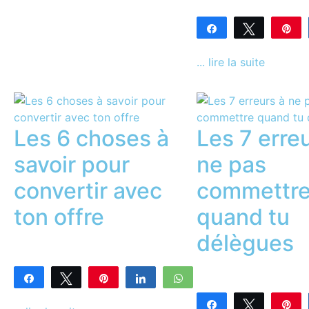
Partagez
Tweetez
En
0
PARTAGES
... lire la suite
Les 6 choses à
Les 7 erre
savoir pour
ne pas
convertir avec
commettr
ton offre
quand tu
délègues
Partagez
Tweetez
Enregistrer
Partagez
WhatsApp
0
Partagez
Tweetez
En
PARTAGES