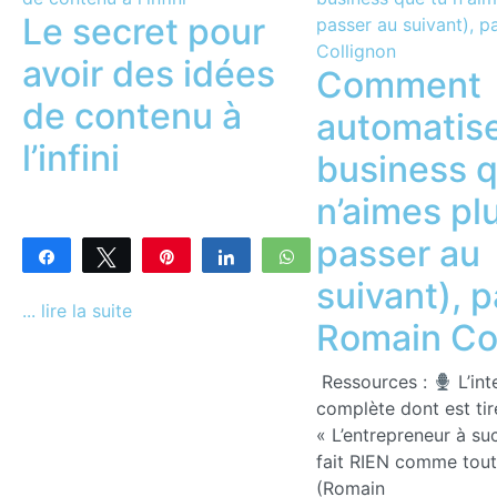
Le secret pour
avoir des idées
Comment
de contenu à
automatise
l’infini
business q
n’aimes plu
passer au
Partagez
Tweetez
Enregistrer
Partagez
WhatsApp
suivant), p
0
PARTAGES
... lire la suite
Romain Co
Ressources :
L’int
complète dont est tir
« L’entrepreneur à su
fait RIEN comme tou
(Romain