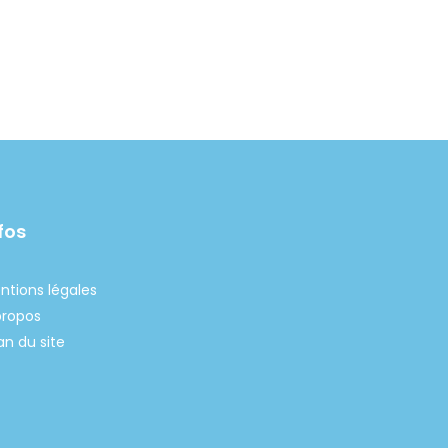
fos
ntions légales
propos
an du site