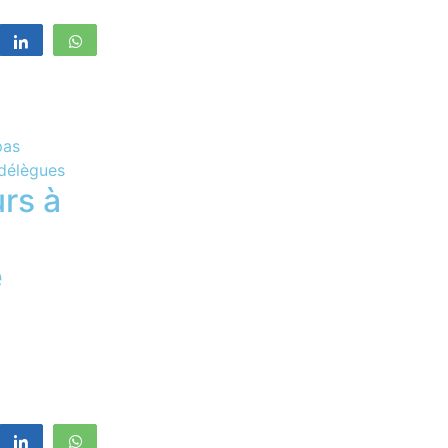
registrer
Partagez
WhatsApp
urs à
e
registrer
Partagez
WhatsApp