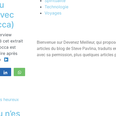
Spiritualité
tu
Technologie
avec
Voyages
cca)
erview
é cet extrait
Bienvenue sur Devenez Meilleur, qui propos
occa est
articles du blog de Steve Pavlina, traduits e
ire après
avec sa permission, plus quelques articles 
s«
registrer
Partagez
WhatsApp
u n’es