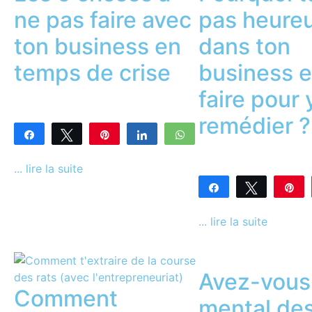
ne pas faire avec
pas heure
ton business en
dans ton
temps de crise
business e
faire pour 
remédier ?
Partagez
Tweetez
Enregistrer
Partagez
WhatsApp
0
PARTAGES
... lire la suite
Partagez
Tweetez
En
0
PARTAGES
... lire la suite
Avez-vous
Comment
mental de