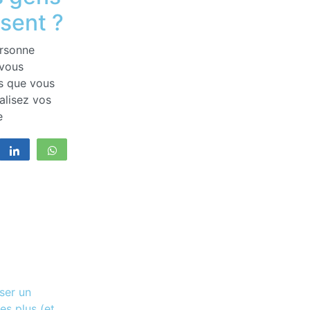
ssent ?
rsonne
 vous
fs que vous
alisez vos
e
registrer
Partagez
WhatsApp