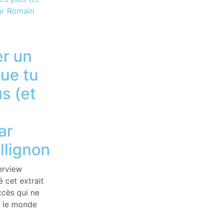
r un
ue tu
s (et
ar
llignon
erview
é cet extrait
ccès qui ne
t le monde