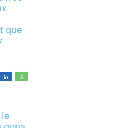
ux
t que
y
registrer
Partagez
WhatsApp
 le
s gens