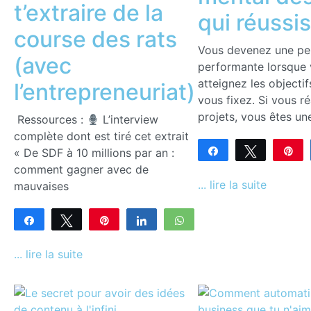
t’extraire de la
qui réussi
course des rats
Vous devenez une pe
(avec
performante lorsque
atteignez les objecti
l’entrepreneuriat)
vous fixez. Si vous ré
projets, vous êtes un
Ressources :
L’interview
complète dont est tiré cet extrait
« De SDF à 10 millions par an :
Partagez
Tweetez
En
comment gagner avec de
0
PARTAGES
... lire la suite
mauvaises
Partagez
Tweetez
Enregistrer
Partagez
WhatsApp
0
PARTAGES
... lire la suite