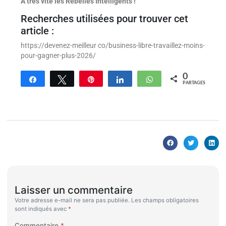
À très vite les Rebelles Intelligents !
Recherches utilisées pour trouver cet
article :
https://devenez-meilleur co/business-libre-travaillez-moins-
pour-gagner-plus-2026/
0
Partagez
Tweetez
Enregistrer
Partagez
WhatsApp
PARTAGES
Laisser un commentaire
Votre adresse e-mail ne sera pas publiée.
Les champs obligatoires
sont indiqués avec
*
Commentaire
*