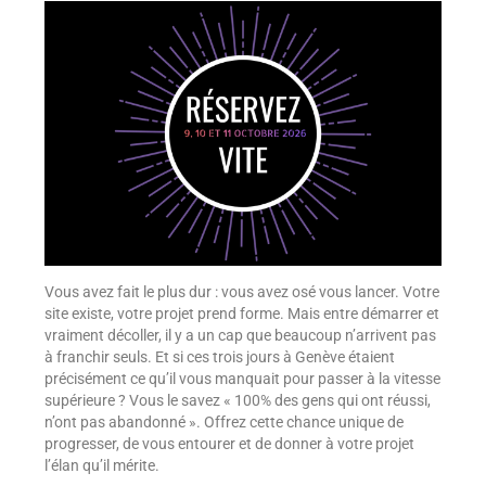
Vous avez fait le plus dur : vous avez osé vous lancer. Votre
site existe, votre projet prend forme. Mais entre démarrer et
vraiment décoller, il y a un cap que beaucoup n’arrivent pas
à franchir seuls. Et si ces trois jours à Genève étaient
précisément ce qu’il vous manquait pour passer à la vitesse
supérieure ? Vous le savez « 100% des gens qui ont réussi,
n’ont pas abandonné ». Offrez cette chance unique de
progresser, de vous entourer et de donner à votre projet
l’élan qu’il mérite.