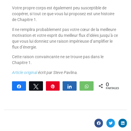
Votre propre corps est également peu susceptible de
coopérer, si tout ce que vous lui proposez est une histoire
de Chapitre 1.
Il ne remplira probablement pas votre cœur de la meilleure
motivation et votre esprit du meilleur flux d’idées jusqu’à ce
que vous lui donniez une raison impérieuse d’amplifier le
flux d’énergie.
Cette raison convaincante ne se trouve pas dans le
Chapitre 1.
Article original
écrit par Steve Pavlina.
0
Partagez
Tweetez
Enregistrer
Partagez
WhatsApp
PARTAGES