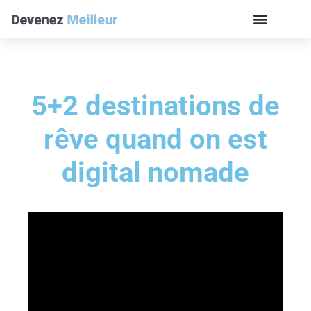
5+2 destinations de
rêve quand on est
digital nomade