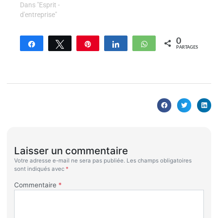
Dans "Esprit -
d'entreprise"
0
Partagez
Tweetez
Enregistrer
Partagez
WhatsApp
PARTAGES
Laisser un commentaire
Votre adresse e-mail ne sera pas publiée.
Les champs obligatoires
sont indiqués avec
*
Commentaire
*