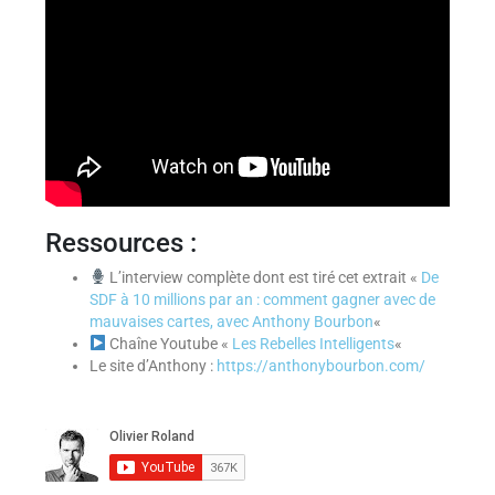
Ressources :
L’interview complète dont est tiré cet extrait «
De
SDF à 10 millions par an : comment gagner avec de
mauvaises cartes, avec Anthony Bourbon
«
Chaîne Youtube «
Les Rebelles Intelligents
«
Le site d’Anthony :
https://anthonybourbon.com/